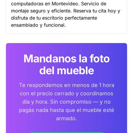
computadoras en Montevideo. Servicio de
montaje seguro y eficiente. Reserva tu cita hoy y
disfruta de tu escritorio perfectamente
ensamblado y funcional.
Mandanos la foto
del mueble
Te respondemos en menos de 1 hora
con el precio cerrado y coordinamos
día y hora. Sin compromiso — y no
pagás nada hasta que el mueble esté
armado.