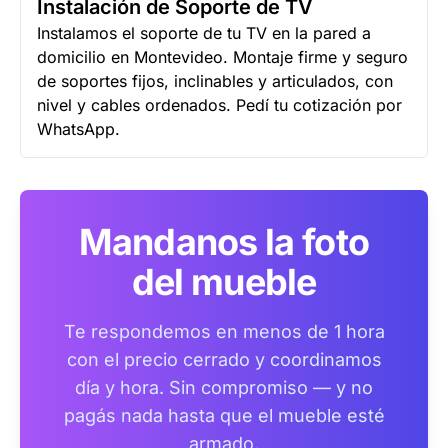
Instalación de Soporte de TV
Instalamos el soporte de tu TV en la pared a
domicilio en Montevideo. Montaje firme y seguro
de soportes fijos, inclinables y articulados, con
nivel y cables ordenados. Pedí tu cotización por
WhatsApp.
Mandanos la foto
del mueble
Te respondemos en menos de 1 hora
con el precio cerrado y coordinamos
día y hora. Sin compromiso — y no
pagás nada hasta que el mueble esté
armado.