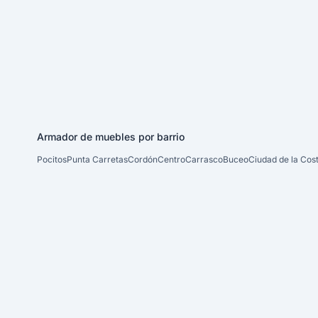
Armador de muebles por barrio
Pocitos
Punta Carretas
Cordón
Centro
Carrasco
Buceo
Ciudad de la Cos